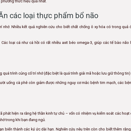
ng phương thức hiệu quả nhất.
 Ăn các loại thực phẩm bổ não
trí nhớ. Nhiều kết quả nghiên cứu cho biết chất chống ô xy hóa có trong quả
 Các loại cá như cá hồi có rất nhiều axit béo omega-3, giúp các tế bào não 
uá trình củng cố trí nhớ (đặc biệt là quá trình giải mã hoặc lưu giữ thông tin)
gười uống cà phê còn giảm được những nguy cơ mắc bệnh tim mạch, các bện
 đã phát hiện ra rằng hệ thần kinh tự chủ – vốn có nhiệm vụ kiểm soát các hoạ
 nhớ trong khi bạn đang ngủ.
bạn biến thành các ký ức dài hạn. Nghiên cứu nêu trên còn cho biết thêm rằng