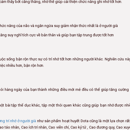
cảm thấy bớt căng thẳng, nhờ thế giúp cải thiện chức năng ghi nhớ tốt hơn.
 chức năng của não và ngăn ngừa suy giảm nhận thức nhất là ở người già
ng suy nghĩ tích cực về bản thân và giúp bạn tập trung được tốt hơn
ộc sống bận rộn thực sự có trí nhớ tốt hơn những người khác. Nghiên cứu này
iệc nhiều hơn, bận rộn hơn.
thói hàng ngày của bạn thành những điều mới mẻ đều có thể giúp tăng cường
ột bài tập thể dục khác, tập một thói quen khác cũng giúp bạn nhớ được nhi
ng trí nhớ ở người già
như sản phẩm hoạt huyết Dota cũng là một lựa chọn rất
o táo nhân, Cao ích trí nhân, Cao viễn chí, Cao kỷ tử , Cao đương quy, Cao xu