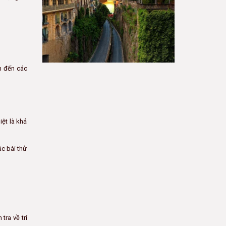
n đến các
ệt là khả
c bài thử
tra về trí