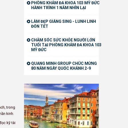
PHÒNG KHÁM ĐA KHOA 103 MỸ ĐỨC
HÀNH TRÌNH 1 NĂM NHÌN LẠI
LÀM ĐẸP GIÁNG SING - LUNH LINH
ĐÓN TẾT
CHĂM SÓC SỨC KHỎE NGƯỜI LỚN
TUỔI TẠI PHÒNG KHÁM ĐA KHOA 103
MỸ ĐỨC
QUANG MINH GROUP CHÚC MỪNG
80 NĂM NGÀY QUỐC KHÁNH 2-9
ạch, trong
hần kinh.
đọc kỹ tài