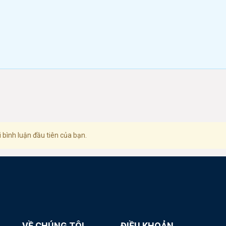
 bình luận đầu tiên của bạn.
VỀ CHÚNG TÔI
ĐIỀU KHOẢN