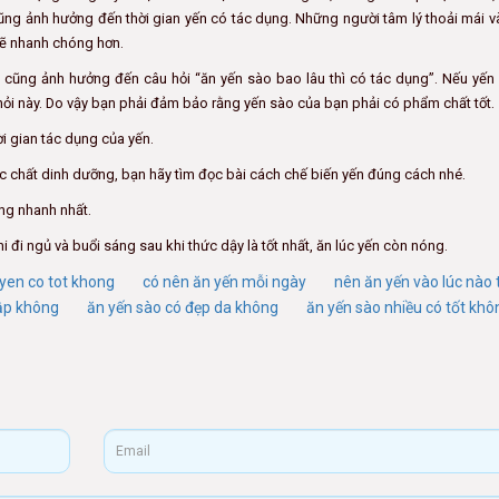
cũng ảnh hưởng đến thời gian yến có tác dụng. Những người tâm lý thoải mái 
 sẽ nhanh chóng hơn.
 cũng ảnh hưởng đến câu hỏi “ăn yến sào bao lâu thì có tác dụng”. Nếu yến
u hỏi này. Do vậy bạn phải đảm bảo rằng yến sào của bạn phải có phẩm chất tốt.
i gian tác dụng của yến.
c chất dinh dưỡng, bạn hãy tìm đọc bài cách chế biến yến đúng cách nhé.
ng nhanh nhất.
i đi ngủ và buổi sáng sau khi thức dậy là tốt nhất, ăn lúc yến còn nóng.
yen co tot khong
có nên ăn yến mỗi ngày
nên ăn yến vào lúc nào 
ập không
ăn yến sào có đẹp da không
ăn yến sào nhiều có tốt khô