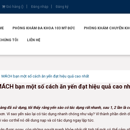
Giỏ hàng (
)
Đăng nhập
Đăng ký
ME
PHÒNG KHÁM ĐA KHOA 103 MỸ ĐỨC
PHÒNG KHÁM CHUYÊN KHOA
CHÚNG TÔI
LIÊN HỆ
 – MÁCH bạn một số cách ăn yến đạt hiệu quả cao nhất
 MÁCH bạn một số cách ăn yến đạt hiệu quả cao n
ng đã sử dụng, tôi thấy rằng yến sào có tác dụng rất nhanh, sau 1, 2 lần là 
ơn. Vì sao yến sào lại có tác dụng nhanh chóng như vây? Vì thành phần dinh 
i vào cơ thể nó dễ dung nạp và có tác dụng ngay lập tức.
ận được ngay, còn những người mạnh khỏe phải rất tinh tế mới có thể cảm n