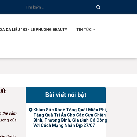
 DA LIỄU 103 - LE PHUONG BEAUTY
TIN TỨC
hất
Bài viết nổi bật
Khám Sức Khoẻ Tổng Quát Miễn Phí,
có thể cảm
Tặng Quà Tri Ân Cho Các Cựu Chiến
dưỡng của
Binh, Thương Binh, Gia Đình Có Công
Với Cách Mạng Nhân Dịp 27/07
hận được.