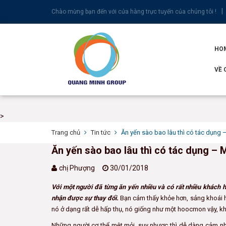
Chào mừng bạn đến với cửa hàng trực tuyến của chúng tôi !
HO
VỀ 
>
Trang chủ
Tin tức
Ăn yến sào bao lâu thì có tác dụng
Ăn yến sào bao lâu thì có tác dụng –
chị Phượng
30/01/2018
Với một người đã từng ăn yến nhiều và có rất nhiều khách hà
nhận được sự thay đổi.
Bạn cảm thấy khỏe hơn, sảng khoái h
nó ở dạng rất dễ hấp thụ, nó giống như một hoocmon vậy, kh
Những người cơ thể mệt mỏi, suy nhược thì dễ dàng cảm nh