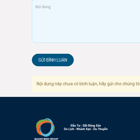
GỬI BÌNH LUẬN
Nội dung này chưa có bình luận, hãy gửi cho chúng tôi