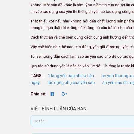
không. Một vấn đề khác là tâm lý và niềm tin của người ăn 
tin vào tác dụng của yến thì thời gian yến có tác dụng cũng
Thật thiếu xót nếu như không nói đến chất lượng sản phẩm
lượng thì quả thật tôi e rằng sẽ không có câu trả lời cho câ
Cách thức ăn và chế biến đúng cách cũng ảnh hưởng đến thờ
Vậy chế biến như thế nào cho đúng, yến giữ được nguyên cá
Tôi sẽ hướng dẫn cách làm sao ăn yến sao cho để có tác dụ
Quy tắc sử dụng yến là nên ăn vào lúc đói. Thường là trước kh
TAGS :
1 lạng yến bao nhiêu tiền
an yen thuong xu
ngày
tác dụng phụ của yến sào
ăn yến sào có m
Chia sẻ:
VIẾT BÌNH LUẬN CỦA BẠN: