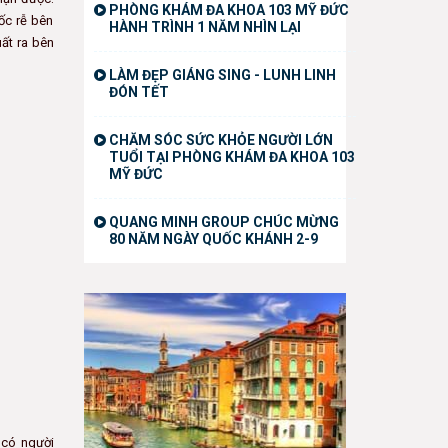
PHÒNG KHÁM ĐA KHOA 103 MỸ ĐỨC
gốc rễ bên
HÀNH TRÌNH 1 NĂM NHÌN LẠI
uất ra bên
LÀM ĐẸP GIÁNG SING - LUNH LINH
ĐÓN TẾT
CHĂM SÓC SỨC KHỎE NGƯỜI LỚN
TUỔI TẠI PHÒNG KHÁM ĐA KHOA 103
MỸ ĐỨC
QUANG MINH GROUP CHÚC MỪNG
80 NĂM NGÀY QUỐC KHÁNH 2-9
 có người