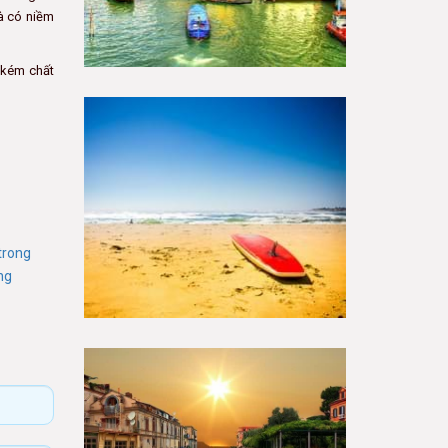
và có niềm
 kém chất
trong
ng