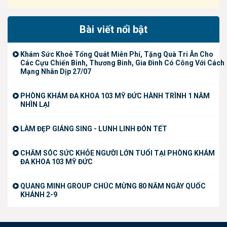
Bài viết nổi bật
Khám Sức Khoẻ Tổng Quát Miễn Phí, Tặng Quà Tri Ân Cho
Các Cựu Chiến Binh, Thương Binh, Gia Đình Có Công Với Cách
Mạng Nhân Dịp 27/07
PHÒNG KHÁM ĐA KHOA 103 MỸ ĐỨC HÀNH TRÌNH 1 NĂM
NHÌN LẠI
LÀM ĐẸP GIÁNG SING - LUNH LINH ĐÓN TẾT
CHĂM SÓC SỨC KHỎE NGƯỜI LỚN TUỔI TẠI PHÒNG KHÁM
ĐA KHOA 103 MỸ ĐỨC
QUANG MINH GROUP CHÚC MỪNG 80 NĂM NGÀY QUỐC
KHÁNH 2-9