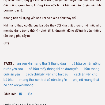
bộ dinh dưỡng quý giá có chứa trong tổ yến sào hiệu quả nhất. Còn một
điều cũng quan trọng không kém nữa là bà bầu nên ăn tổ yến sào khi
còn nóng nhé.
Không nên sử dụng yến sào khi cơ địa bà bầu thay đổi
Khi mang thai, cơ địa của bà bầu thay đổi khá thất thường nên nếu như
mẹ nào đang trong thời kì nghén thì không nên dùng để tránh gặp những
tác dụng phụ xảy ra.
(ST)
TAGS :
an yen khi mang thai 3 thang dau
bà bầu có nên uống
nước yến sào
bà bầu mấy tháng thì ăn được yến
bầu tháng
cuối ăn yến
cách chế biến yến cho bà bầu
cách ăn yến cho
bà bầu
mang thai con trai có nên ăn yến
phụ nữ mang thai
có nên ăn yến không
Chia sẻ: