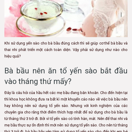
Khi sử dụng yến sào cho bà bầu đúng cách thì sẽ giúp cơ thể bà bầu và
thai nhi phát triển một cách toàn diện. Vậy phải sử dụng như nào cho
hiệu quả?
Bà bầu nên ăn tổ yến sào bắt đầu
vào tháng thứ mấy?
Đây là câu hỏi của hầu hết các mẹ bầu đang băn khoăn. Cho đến hiện tại
thì khoa học không đưa ra bất kì một khuyến cáo nào về việc bà bầu nên
hay không nên sử dụng tổ yến sào. Nhưng với kinh nghiệm của các
chuyên gia cho rằng thời điểm thích hợp nhất để sử dụng cho bà bầu là
từ tháng thứ 3 trở đi. Bởi vì tổ yến sào có tính hàn, mát. Nên để thai nhi và
mẹ bầu thực sự ổn định thì mới nên sử dụng tổ yến sào. Cho nên từ tháng
thứ 3 trở đi, bà bầu hãy yên tâm sử dụng tổ yến sào cho đến khi em bé