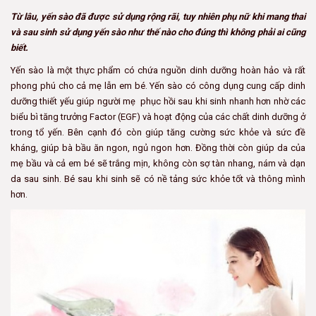
Từ lâu, yến sào đã được sử dụng rộng rãi, tuy nhiên phụ nữ khi mang thai
và sau sinh sử dụng yến sào như thế nào cho đúng thì không phải ai cũng
biết.
Yến sào là một thực phẩm có chứa nguồn dinh dưỡng hoàn hảo và rất
phong phú cho cả mẹ lẫn em bé. Yến sào có công dụng cung cấp dinh
dưỡng thiết yếu giúp người mẹ phục hồi sau khi sinh nhanh hơn nhờ các
biểu bì tăng trưởng Factor (EGF) và hoạt động của các chất dinh dưỡng ở
trong tổ yến. Bên cạnh đó còn giúp tăng cường sức khỏe và sức đề
kháng, giúp bà bầu ăn ngon, ngủ ngon hơn. Đồng thời còn giúp da của
mẹ bầu và cả em bé sẽ trắng mịn, không còn sợ tàn nhang, nám và dạn
da sau sinh. Bé sau khi sinh sẽ có nề tảng sức khỏe tốt và thông mình
hơn.