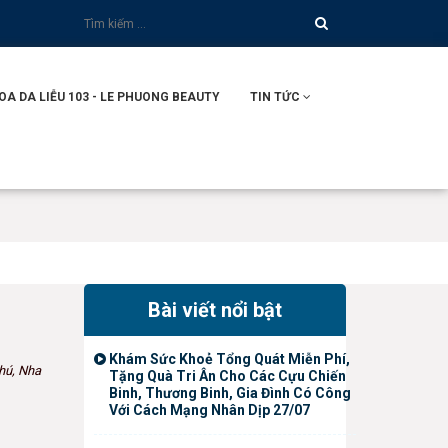
 DA LIỄU 103 - LE PHUONG BEAUTY
TIN TỨC
Bài viết nổi bật
Khám Sức Khoẻ Tổng Quát Miễn Phí,
hú, Nha
Tặng Quà Tri Ân Cho Các Cựu Chiến
Binh, Thương Binh, Gia Đình Có Công
Với Cách Mạng Nhân Dịp 27/07