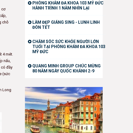
PHÒNG KHÁM ĐA KHOA 103 MỸ ĐỨC
HÀNH TRÌNH 1 NĂM NHÌN LẠI
g cơ
cấp,
g chỗ
LÀM ĐẸP GIÁNG SING - LUNH LINH
ĐÓN TẾT
CHĂM SÓC SỨC KHỎE NGƯỜI LỚN
TUỔI TẠI PHÒNG KHÁM ĐA KHOA 103
MỸ ĐỨC
t 4 mét.
ếp nấu,
QUANG MINH GROUP CHÚC MỪNG
1 có đầy
80 NĂM NGÀY QUỐC KHÁNH 2-9
e (sức
ch Long