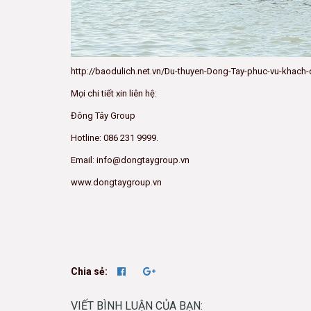
http://baodulich.net.vn/Du-thuyen-Dong-Tay-phuc-vu-khach-
Mọi chi tiết xin liên hệ:
Đông Tây Group
Hotline: 086 231 9999.
Email: info@dongtaygroup.vn
www.dongtaygroup.vn
Chia sẻ:
VIẾT BÌNH LUẬN CỦA BẠN: