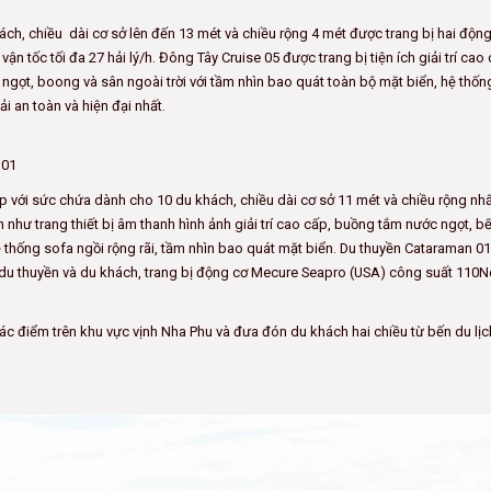
ách, chiều dài cơ sở lên đến 13 mét và chiều rộng 4 mét được trang bị hai độn
tốc tối đa 27 hải lý/h. Đông Tây Cruise 05 được trang bị tiện ích giải trí cao 
 ngọt, boong và sân ngoài trời với tầm nhìn bao quát toàn bộ mặt biển, hệ thốn
ải an toàn và hiện đại nhất.
 01
với sức chứa dành cho 10 du khách, chiều dài cơ sở 11 mét và chiều rộng nhấ
n như trang thiết bị âm thanh hình ảnh giải trí cao cấp, buồng tắm nước ngọt, b
ệ thống sofa ngồi rộng rãi, tầm nhìn bao quát mặt biển. Du thuyền Cataraman 0
o du thuyền và du khách, trang bị động cơ Mecure Seapro (USA) công suất 110N
các điểm trên khu vực vịnh Nha Phu và đưa đón du khách hai chiều từ bến du lị