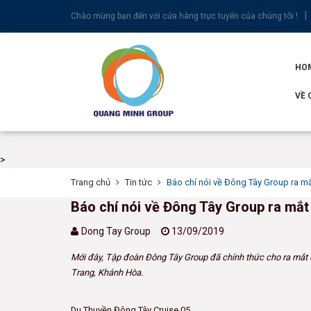
Chào mừng bạn đến với cửa hàng trực tuyến của chúng tôi !
HO
VỀ 
>
Trang chủ
Tin tức
Báo chí nói về Đông Tây Group ra m
Báo chí nói về Đông Tây Group ra mắt
Dong Tay Group
13/09/2019
Mới đây, Tập đoàn Đông Tây Group đã chính thức cho ra mắt 
Trang, Khánh Hòa.
Du Thuyền Đông Tây Cruise 05