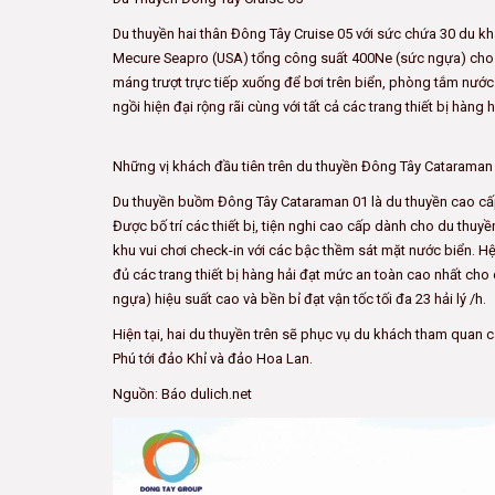
Du thuyền hai thân Đông Tây Cruise 05 với sức chứa 30 du kh
Mecure Seapro (USA) tổng công suất 400Ne (sức ngựa) cho vận 
máng trượt trực tiếp xuống để bơi trên biển, phòng tắm nước
ngồi hiện đại rộng rãi cùng với tất cả các trang thiết bị hàng h
Những vị khách đầu tiên trên du thuyền Đông Tây Cataraman
Du thuyền buồm Đông Tây Cataraman 01 là du thuyền cao cấp 
Được bố trí các thiết bị, tiện nghi cao cấp dành cho du thuyề
khu vui chơi check-in với các bậc thềm sát mặt nước biển. H
đủ các trang thiết bị hàng hải đạt mức an toàn cao nhất ch
ngựa) hiệu suất cao và bền bỉ đạt vận tốc tối đa 23 hải lý /h.
Hiện tại, hai du thuyền trên sẽ phục vụ du khách tham quan 
Phú tới đảo Khỉ và đảo Hoa Lan.
Nguồn: Báo dulich.net