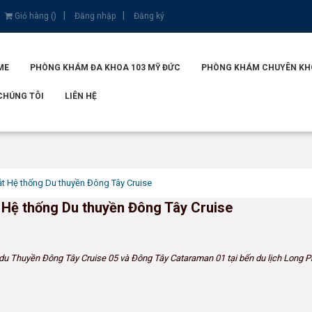
Giỏ hàng (
)
Đăng nhập
Đăng ký
ME
PHÒNG KHÁM ĐA KHOA 103 MỸ ĐỨC
PHÒNG KHÁM CHUYÊN KHOA
CHÚNG TÔI
LIÊN HỆ
ắt Hệ thống Du thuyền Đông Tây Cruise
 Hệ thống Du thuyền Đông Tây Cruise
du Thuyền Đông Tây Cruise 05 và Đông Tây Cataraman 01 tại bến du lịch Long P