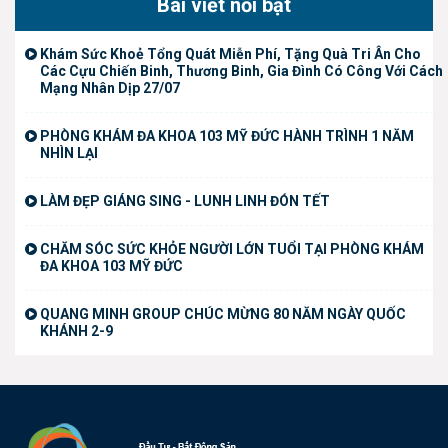
Bài viết nổi bật
Khám Sức Khoẻ Tổng Quát Miễn Phí, Tặng Quà Tri Ân Cho
Các Cựu Chiến Binh, Thương Binh, Gia Đình Có Công Với Cách
Mạng Nhân Dịp 27/07
PHÒNG KHÁM ĐA KHOA 103 MỸ ĐỨC HÀNH TRÌNH 1 NĂM
NHÌN LẠI
LÀM ĐẸP GIÁNG SING - LUNH LINH ĐÓN TẾT
CHĂM SÓC SỨC KHỎE NGƯỜI LỚN TUỔI TẠI PHÒNG KHÁM
ĐA KHOA 103 MỸ ĐỨC
QUANG MINH GROUP CHÚC MỪNG 80 NĂM NGÀY QUỐC
KHÁNH 2-9