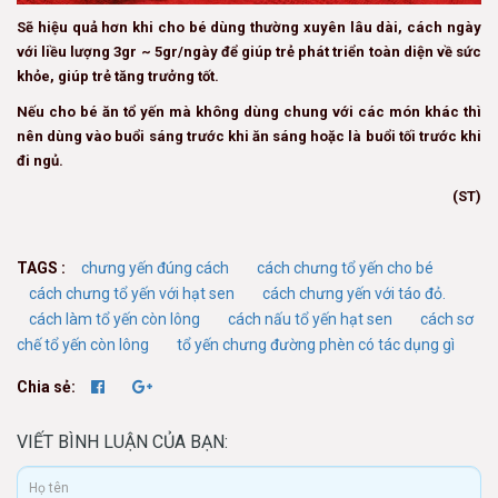
Sẽ hiệu quả hơn khi cho bé dùng thường xuyên lâu dài, cách ngày
với liều lượng 3gr ~ 5gr/ngày để giúp trẻ phát triển toàn diện về sức
khỏe, giúp trẻ tăng trưởng tốt.
Nếu cho bé ăn tổ yến mà không dùng chung với các món khác thì
nên dùng vào buổi sáng trước khi ăn sáng hoặc là buổi tối trước khi
đi ngủ.
(ST)
TAGS :
chưng yến đúng cách
cách chưng tổ yến cho bé
cách chưng tổ yến với hạt sen
cách chưng yến với táo đỏ.
cách làm tổ yến còn lông
cách nấu tổ yến hạt sen
cách sơ
chế tổ yến còn lông
tổ yến chưng đường phèn có tác dụng gì
Chia sẻ:
VIẾT BÌNH LUẬN CỦA BẠN: