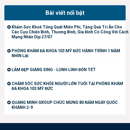
Bài viết nổi bật
Khám Sức Khoẻ Tổng Quát Miễn Phí, Tặng Quà Tri Ân Cho
Các Cựu Chiến Binh, Thương Binh, Gia Đình Có Công Với Cách
Mạng Nhân Dịp 27/07
PHÒNG KHÁM ĐA KHOA 103 MỸ ĐỨC HÀNH TRÌNH 1 NĂM
NHÌN LẠI
LÀM ĐẸP GIÁNG SING - LUNH LINH ĐÓN TẾT
CHĂM SÓC SỨC KHỎE NGƯỜI LỚN TUỔI TẠI PHÒNG KHÁM
ĐA KHOA 103 MỸ ĐỨC
QUANG MINH GROUP CHÚC MỪNG 80 NĂM NGÀY QUỐC
KHÁNH 2-9