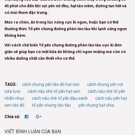
45 phút cho đến khi sợi yến nở đều, hạt táo mềm, đường tan hết và
có mùi thơm đặc trưng.
Múc ra chén, ăn trong lúc nóng cực kì ngon, hoặc bạn có thể
thưởng thức Tổ yến chưng đường phèn táo tàu khi lạnh cũng ngon
không kém.
Với cách chế biến Tổ yến chưng đường phèn táo tàu cực kì đơn
giản sẽ giúp bạn có một bữa ăn không chỉ ngon miệng mà còn có
nhiều dưỡng chất cần thiết cho cơ thể.
TAGS :
cách chưng yến táo đỏ hạt sen
cách chưng yến với
sữa tươi
cách nấu chè tổ yến hạt sen
cách nấu chè tổ yến
nhãn nhục
cách nấu chè tổ yến đậu xanh
cách nấu yến hạt
sen táo đỏ
tổ yến chưng táo tàu
yến chưng hạt chia
Chia sẻ:
VIẾT BÌNH LUẬN CỦA BẠN: