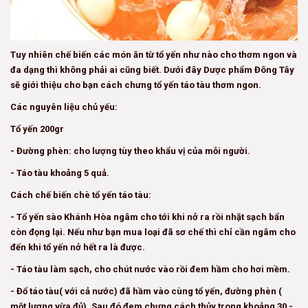
Tuy nhiên chế biến các món ăn từ tổ yến như nào cho thơm ngon và
đa dạng thì không phải ai cũng biết. Dưới đây Dược phẩm Đông Tây
sẽ giới thiệu cho bạn cách chưng tổ yến táo tàu thơm ngon.
Các nguyên liệu chủ yếu:
Tổ yến 200gr
- Đường phèn: cho lượng tùy theo khẩu vị của mỗi người.
- Táo tàu khoảng 5 quả.
Cách chế biến chè tổ yến táo tàu:
- Tổ yến sào Khánh Hòa ngâm cho tới khi nở ra rồi nhặt sạch bẩn
còn đọng lại. Nếu như bạn mua loại đã sơ chế thì chỉ cần ngâm cho
đến khi tổ yến nở hết ra là được.
- Táo tàu làm sạch, cho chút nước vào rồi đem hầm cho hơi mềm.
- Đổ táo tàu( với cả nước) đã hầm vào cùng tổ yến, đường phèn (
một lượng vừa đủ). Sau đó đem chưng cách thủy trong khoảng 30 -