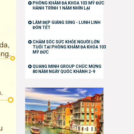
PHÒNG KHÁM ĐA KHOA 103 MỸ ĐỨC
HÀNH TRÌNH 1 NĂM NHÌN LẠI
LÀM ĐẸP GIÁNG SING - LUNH LINH
ĐÓN TẾT
CHĂM SÓC SỨC KHỎE NGƯỜI LỚN
TUỔI TẠI PHÒNG KHÁM ĐA KHOA 103
MỸ ĐỨC
QUANG MINH GROUP CHÚC MỪNG
80 NĂM NGÀY QUỐC KHÁNH 2-9