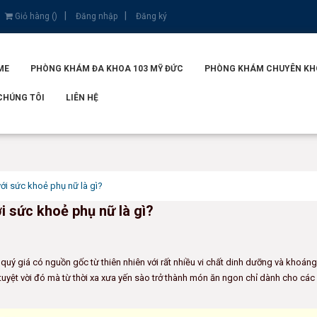
Giỏ hàng (
)
Đăng nhập
Đăng ký
ME
PHÒNG KHÁM ĐA KHOA 103 MỸ ĐỨC
PHÒNG KHÁM CHUYÊN KHOA
CHÚNG TÔI
LIÊN HỆ
với sức khoẻ phụ nữ là gì?
i sức khoẻ phụ nữ là gì?
quý giá có nguồn gốc từ thiên nhiên với rất nhiều vi chất dinh dưỡng và khoáng
tuyệt vời đó mà từ thời xa xưa yến sào trở thành món ăn ngon chỉ dành cho các