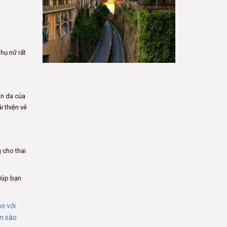
hụ nữ rất
àn da của
 thiện vẻ
 cho thai
giúp bạn
o với
n sào