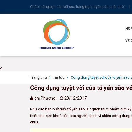
Chào mừng bạn đến với cửa hàng trực tuyến của chúng tôi !
HO
VỀ 
>
Trang chủ
Tin tức
Công dụng tuyệt vời của tổ yến sào 
Công dụng tuyệt vời của tổ yến sào vớ
chị Phượng
23/12/2017
Như các bạn biết đấy, tổ yến sào là nguồn thực phẩm cực kỳ 
thiết cho sức khoẻ của con người, chính vì nhiều công dụng 
chúa.