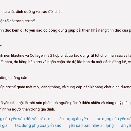
 thu chất dinh dưỡng và trao đổi chất.
ộc tố có trong cơ thể.
tình dục kém đi, tổ yến sào có công dụng giúp cải thiện khả năng tình dục của p
?:
h nên Elastine và Collagen, là 2 hợp chất có tác dụng rất tốt cho nhan sắc và l
ết nám, da hồng hào hơn và ngăn chặn tốc độ lão hoá da một cách đáng kể, cải
ông lo tăng cân.
 giúp cơ thể giảm mệt mỏi, căng thẳng, và cung cấp các khoáng chất dinh dưỡng
, tổ yến sào thật là một sản phẩm có nguồn gốc từ thiên nhiên vô cùng quý giá 
nh và người thân trong gia đình.
 của yến sào đối với trẻ em
liều lượng ăn yến
tác dụng của yến sà
i già
tác dụng phụ của yến sào
yến sào bao nhiêu 1 lạng
ăn yế