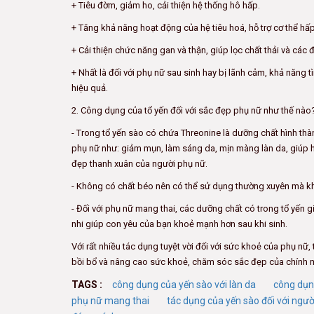
+ Tiêu đờm, giảm ho, cải thiện hệ thống hô hấp.
+ Tăng khả năng hoạt động của hệ tiêu hoá, hỗ trợ cơ thể hấp
+ Cải thiện chức năng gan và thận, giúp lọc chất thải và các đ
+ Nhất là đối với phụ nữ sau sinh hay bị lãnh cảm, khả năng 
hiệu quả.
2. Công dụng của tổ yến đối với sắc đẹp phụ nữ như thế nào
- Trong tổ yến sào có chứa Threonine là dưỡng chất hình thàn
phụ nữ như: giảm mụn, làm sáng da, mịn màng làn da, giúp h
đẹp thanh xuân của người phụ nữ.
- Không có chất béo nên có thể sử dụng thường xuyên mà kh
- Đối với phụ nữ mang thai, các dưỡng chất có trong tổ yến
nhi giúp con yêu của bạn khoẻ mạnh hơn sau khi sinh.
Với rất nhiều tác dụng tuyệt vời đối với sức khoẻ của phụ nữ
bồi bổ và nâng cao sức khoẻ, chăm sóc sắc đẹp của chính mì
TAGS :
công dụng của yến sào với làn da
công dụng
phụ nữ mang thai
tác dụng của yến sào đối với ngườ