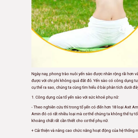
Ngày nay, phong trào nuôi yến sào được nhân rộng rãi hơn và
được với chi phí không quá đắt đỏ. Yến sào có công dụng tuy
cụ thể ra sao, chúng ta cùng tìm hiểu ở bài phân tích dưới đâ
1. Công dụng của tổ yến sào với sức khoẻ phụ nữ:
- Theo nghiên cứu thì trong tổ yến có đến hơn 18 loại Axit A
Amin đó có rất nhiều loại mà cơ thể chúng ta không thể tự tổ
khoáng chất rất cần thiết cho cơ thể phụ nữ.
+ Cải thiện và nâng cao chức năng hoạt động của hệ thống mi