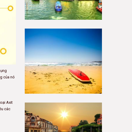
dụng
ng của nó
oại Axit
iều các