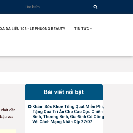
 DA LIỄU 103 - LE PHUONG BEAUTY
TIN TỨC
Bài viết nổi bật
Khám Sức Khoẻ Tổng Quát Miễn Phí,
 chất cần
Tặng Quà Tri Ân Cho Các Cựu Chiến
 bậc vua
Binh, Thương Binh, Gia Đình Có Công
Với Cách Mạng Nhân Dịp 27/07