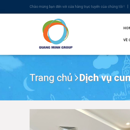
Chào mừng bạn đến với cửa hàng trực tuyến của chúng tôi !
HO
VỀ 
Trang chủ
Dịch vụ cu