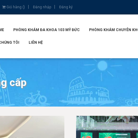
Giỏ hàng (
)
Đăng nhập
Đăng ký
ME
PHÒNG KHÁM ĐA KHOA 103 MỸ ĐỨC
PHÒNG KHÁM CHUYÊN KHOA
CHÚNG TÔI
LIÊN HỆ
ng cấp