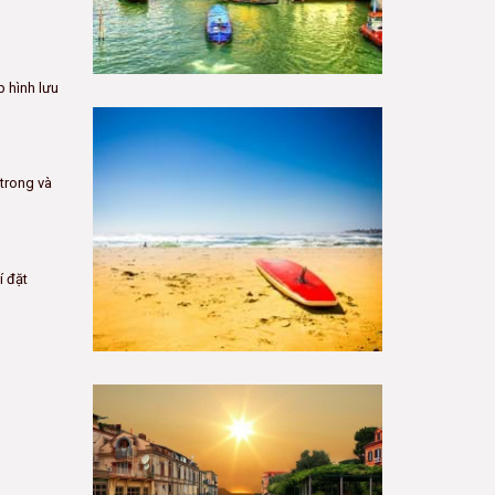
p hình lưu
 trong và
í đặt