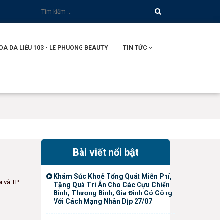
 DA LIỄU 103 - LE PHUONG BEAUTY
TIN TỨC
Bài viết nổi bật
Khám Sức Khoẻ Tổng Quát Miễn Phí,
i và TP
Tặng Quà Tri Ân Cho Các Cựu Chiến
Binh, Thương Binh, Gia Đình Có Công
Với Cách Mạng Nhân Dịp 27/07