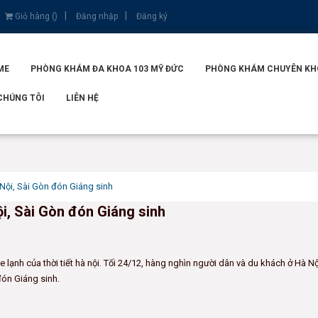
Giỏ hàng (
)
Đăng nhập
Đăng ký
ME
PHÒNG KHÁM ĐA KHOA 103 MỸ ĐỨC
PHÒNG KHÁM CHUYÊN KHOA
CHÚNG TÔI
LIÊN HỆ
i, Sài Gòn đón Giáng sinh
 Sài Gòn đón Giáng sinh
lạnh của thời tiết hà nội. Tối 24/12, hàng nghìn người dân và du khách ở Hà Nộ
đón Giáng sinh.