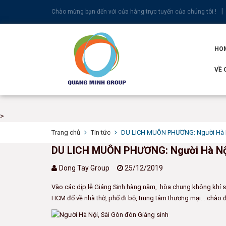
Chào mừng bạn đến với cửa hàng trực tuyến của chúng tôi !
HO
VỀ 
>
Trang chủ
Tin tức
DU LICH MUÔN PHƯƠNG: Người Hà Nộ
DU LICH MUÔN PHƯƠNG: Người Hà Nội,
Dong Tay Group
25/12/2019
Vào các dịp lễ Giáng Sinh hàng năm, hòa chung không khí se 
HCM đổ về nhà thờ, phố đi bộ, trung tâm thương mại... chào 