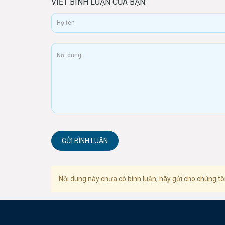
VIẾT BÌNH LUẬN CỦA BẠN:
GỬI BÌNH LUẬN
Nội dung này chưa có bình luận, hãy gửi cho chúng tôi