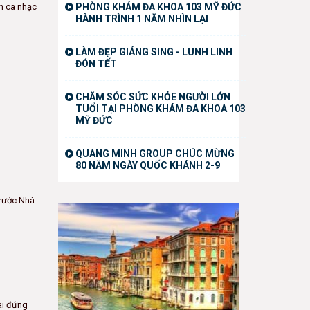
nh ca nhạc
PHÒNG KHÁM ĐA KHOA 103 MỸ ĐỨC
HÀNH TRÌNH 1 NĂM NHÌN LẠI
LÀM ĐẸP GIÁNG SING - LUNH LINH
ĐÓN TẾT
CHĂM SÓC SỨC KHỎE NGƯỜI LỚN
TUỔI TẠI PHÒNG KHÁM ĐA KHOA 103
MỸ ĐỨC
QUANG MINH GROUP CHÚC MỪNG
80 NĂM NGÀY QUỐC KHÁNH 2-9
trước Nhà
ài đứng