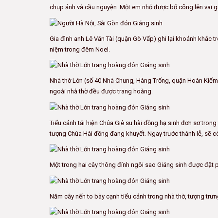
chụp ảnh và cầu nguyện. Một em nhỏ được bố cõng lên vai g
Gia đình anh Lê Văn Tài (quận Gò Vấp) ghi lại khoảnh khắc t
niệm trong đêm Noel.
Nhà thờ Lớn (số 40 Nhà Chung, Hàng Trống, quận Hoàn Kiếm) l
ngoài nhà thờ đều được trang hoàng.
Tiểu cảnh tái hiện Chúa Giê su hài đồng hạ sinh đơn sơ trong
tượng Chúa Hài đồng đang khuyết. Ngay trước thánh lễ, sẽ có
Một trong hai cây thông đính ngôi sao Giáng sinh được đặt p
Năm cây nến to bày cạnh tiểu cảnh trong nhà thờ, tượng trư