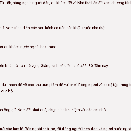
ộ. Từ 18h, hàng nghìn người dân, du khách đổ về Nhà thờ Lớn để xem chương trì
à Noel trình diễn các bài thánh ca trên sân khấu trước nhà thờ.
ột du khách nước ngoài hoá trang.
ên Nhà thờ Lớn. Lễ vọng Giáng sinh sẽ diễn ra lúc 22h30 đêm nay.
, du khách đổ về các khu trung tâm để vui chơi. Dòng người và xe cộ tập trung 
 cục bộ.
nh ông già Noel để phát quà, chụp hình lưu niệm với các em nhỏ.
gười vào làm lễ. Bên ngoài nhà thờ, rất đông người theo đạo và người nước ngo