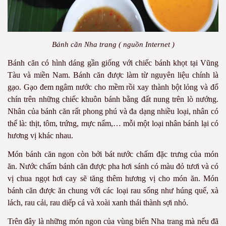
Bánh căn Nha trang ( nguồn Internet )
Bánh căn có hình dáng gần giống với chiếc bánh khọt tại Vũng
Tàu và miền Nam. Bánh căn được làm từ nguyên liệu chính là
gạo. Gạo đem ngâm nước cho mềm rồi xay thành bột lỏng và đổ
chín trên những chiếc khuôn bánh bằng đất nung trên lò nướng.
Nhân của bánh căn rất phong phú và đa dạng nhiều loại, nhân có
thể là: thịt, tôm, trứng, mực nấm,… mỗi một loại nhân bánh lại có
hương vị khác nhau.
Món bánh căn ngon còn bởi bát nước chấm đặc trưng của món
ăn. Nước chấm bánh căn được pha hơi sánh có màu đỏ tươi và có
vị chua ngọt hơi cay sẽ tăng thêm hương vị cho món ăn. Món
bánh căn được ăn chung với các loại rau sống như húng quế, xà
lách, rau cải, rau diếp cá và xoài xanh thái thành sợi nhỏ.
Trên đây là những món ngon của vùng biển Nha trang mà nếu đã