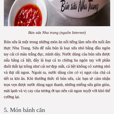
Bún sứa Nha trang (nguồn Internet)
Bún sứa là một trong những món ăn nổi tiếng làm nên tên tuổi ẩm
thực Nha Trang. Sứa để nấu bún là loại sứa nhỏ bằng đầu ngón
tay cái có màu trắng đục, mình dày. Nước dùng của bún sứa được
nấu bằng cá liệt, đây là loại cá to chừng ba ngón tay với phần
đuôi thắt lại trông như cái nơ đẹp mắt, cá liệt không có xương nhỏ
và thịt rất ngon. Ngoài ra, nước dùng còn có vị ngọt của chả cá
tiết ra khi ăn. Khi thưởng thức tô bún sứa, các bạn sẽ cảm nhận
trọn vẹn được nước dùng ngọt thanh, những miếng sứa giòn giòn,
mát lạnh và vị cay của tương ớt tạo nên cái ngon tuyệt vời khó thể
cưỡng lại.
5. Món bánh căn