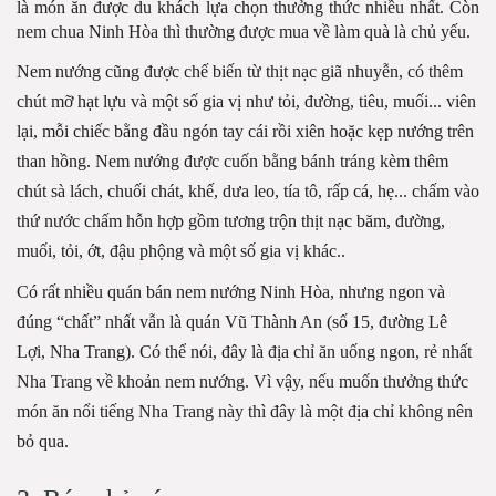
là món ăn được du khách lựa chọn thưởng thức nhiều nhất. Còn
nem chua Ninh Hòa thì thường được mua về làm
quà là chủ yếu.
Nem nướng cũng được chế biến từ thịt nạc giã nhuyễn, có thêm
chút mỡ hạt lựu và một số gia vị như tỏi, đường, tiêu, muối... viên
lại, mỗi chiếc bằng đầu ngón tay cái rồi xiên hoặc kẹp nướng trên
than hồng. Nem nướng được cuốn bằng bánh tráng kèm thêm
chút sà lách, chuối chát, khế, dưa leo, tía tô, rấp cá, hẹ... chấm vào
thứ nước chấm hỗn hợp gồm tương trộn thịt nạc băm, đường,
muối, tỏi, ớt, đậu phộng và một số gia vị khác..
Có rất nhiều quán bán nem nướng Ninh Hòa, nhưng ngon và
đúng “chất” nhất vẫn là quán Vũ Thành An (số 15, đường Lê
Lợi, Nha Trang). Có thể nói, đây là địa chỉ ăn uống ngon, rẻ nhất
Nha Trang về khoản nem nướng. Vì vậy, nếu muốn thưởng thức
món ăn nổi tiếng Nha Trang này thì đây là một địa chỉ không nên
bỏ qua.