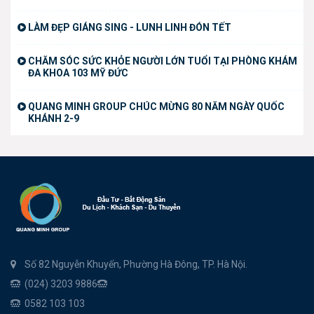
LÀM ĐẸP GIÁNG SING - LUNH LINH ĐÓN TẾT
CHĂM SÓC SỨC KHỎE NGƯỜI LỚN TUỔI TẠI PHÒNG KHÁM
ĐA KHOA 103 MỸ ĐỨC
QUANG MINH GROUP CHÚC MỪNG 80 NĂM NGÀY QUỐC
KHÁNH 2-9
Số 82 Nguyễn Khuyến, Phường Hà Đông, TP. Hà Nội.
(024) 3203 9886
0582 103 103