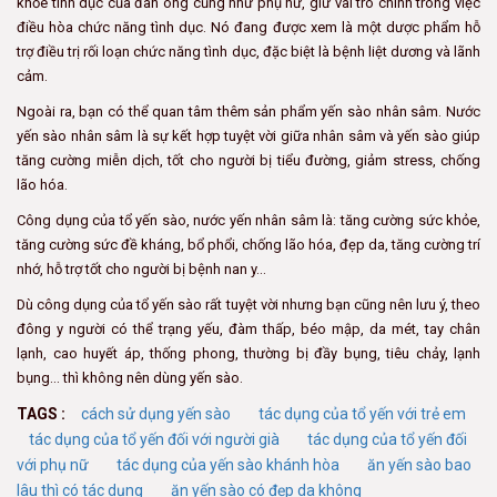
khỏe tình dục của đàn ông cũng như phụ nữ, giữ vai trò chính trong việc
điều hòa chức năng tình dục. Nó đang được xem là một dược phẩm hỗ
trợ điều trị rối loạn chức năng tình dục, đặc biệt là bệnh liệt dương và lãnh
cảm.
Ngoài ra, bạn có thể quan tâm thêm sản phẩm yến sào nhân sâm. Nước
yến sào nhân sâm là sự kết hợp tuyệt vời giữa nhân sâm và yến sào giúp
tăng cường miễn dịch, tốt cho người bị tiểu đường, giảm stress, chống
lão hóa.
Công dụng của tổ yến sào, nước yến nhân sâm là: tăng cường sức khỏe,
tăng cường sức đề kháng, bổ phổi, chống lão hóa, đẹp da, tăng cường trí
nhớ, hỗ trợ tốt cho người bị bệnh nan y…
Dù công dụng của tổ yến sào rất tuyệt vời nhưng bạn cũng nên lưu ý, theo
đông y người có thể trạng yếu, đàm thấp, béo mập, da mét, tay chân
lạnh, cao huyết áp, thống phong, thường bị đầy bụng, tiêu chảy, lạnh
bụng… thì không nên dùng yến sào.
TAGS :
cách sử dụng yến sào
tác dụng của tổ yến với trẻ em
tác dụng của tổ yến đối với người già
tác dụng của tổ yến đối
với phụ nữ
tác dụng của yến sào khánh hòa
ăn yến sào bao
lâu thì có tác dụng
ăn yến sào có đẹp da không