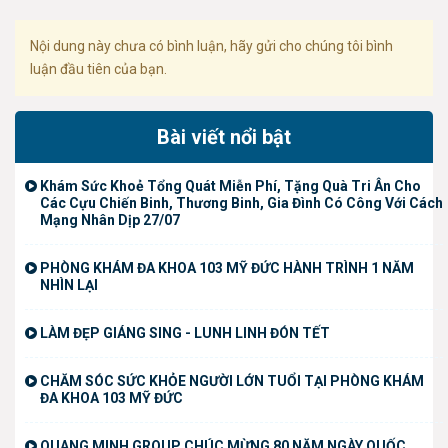
Nội dung này chưa có bình luận, hãy gửi cho chúng tôi bình
luận đầu tiên của bạn.
Bài viết nổi bật
Khám Sức Khoẻ Tổng Quát Miễn Phí, Tặng Quà Tri Ân Cho
Các Cựu Chiến Binh, Thương Binh, Gia Đình Có Công Với Cách
Mạng Nhân Dịp 27/07
PHÒNG KHÁM ĐA KHOA 103 MỸ ĐỨC HÀNH TRÌNH 1 NĂM
NHÌN LẠI
LÀM ĐẸP GIÁNG SING - LUNH LINH ĐÓN TẾT
CHĂM SÓC SỨC KHỎE NGƯỜI LỚN TUỔI TẠI PHÒNG KHÁM
ĐA KHOA 103 MỸ ĐỨC
QUANG MINH GROUP CHÚC MỪNG 80 NĂM NGÀY QUỐC