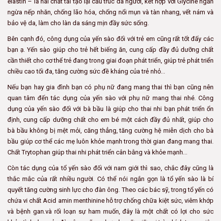
elastin – là hai chất tái tạo lại cấu trúc da người, kết hợp với Glycine ngăn
ngừa nếp nhăn, chống lão hóa, chống nổi mụn và tàn nhang, vết nám và
bảo vệ da, làm cho làn da sáng mịn đầy sức sống.
Bên cạnh đó, công dụng của yến sào đối với trẻ em cũng rất tốt đấy các
bạn ạ. Yến sào giúp cho trẻ hết biếng ăn, cung cấp đầy đủ dưỡng chất
cần thiết cho cơ thể trẻ đang trong giai đoạn phát triển, giúp trẻ phát triển
chiều cao tối đa, tăng cường sức đề kháng của trẻ nhỏ…
Nếu bạn hay gia đình bạn có phụ nữ đang mang thai thì bạn cũng nên
quan tâm đến tác dụng của yến sào với phụ nữ mang thai nhé. Công
dụng của yến sào đối với bà bầu là giúp cho thai nhi bạn phát triển ổn
định, cung cấp dưỡng chất cho em bé một cách đầy đủ nhất, giúp cho
bà bầu không bị mệt mỏi, căng thẳng, tăng cường hệ miễn dịch cho bà
bầu giúp cơ thể các mẹ luôn khỏe mạnh trong thời gian đang mang thai.
Chất Trytophan giúp thai nhi phát triển cân bằng và khỏe mạnh…
Còn tác dụng của tổ yến sào đối với nam giới thì sao, chắc đây cũng là
thắc mắc của rất nhiều người. Có thể nói ngắn gọn là tổ yến sào là bí
quyết tăng cường sinh lực cho đàn ông. Theo các bác sỹ, trong tổ yến có
chứa vi chất Acid amin menthinine hỗ trợ chống chữa kiệt sức, viêm khớp
và bệnh gan.và rối loạn sự ham muốn, đây là một chất có lợi cho sức