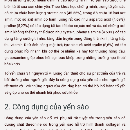
Món ăn từng được mệnh danh là cao lương mĩ vị – tổ yến sào được chế
biến từ tổ của con chim yến. Theo khoa học chứng minh, trong tổ yến sào
có chứa chứa hàm lượng protein cao (45-55%), trong đó chứa 18 loại axit
amin, một số axit amin có hàm lượng rất cao như aspartic acid (4,69%),
proline (5,27%) có tác dụng tái tạo tế bào cơ,các mô và da; có những axit
amin không thể thay thế được như cystein, phenylalamine (4,50%) có tác
dụng tăng cường trí nhớ, tăng dẫn truyền xung động thần kinh, tăng hấp
thu vitamin D từ ánh sáng mặt trời; tyrosine và acid syalic (8,6%) có tác
dụng phục hồi nhanh khi cơ thể bị nhiễm xạ hay tổn thương hồng cầu,
glucosamine giúp phục hồi sụn bao khớp trong những trường hợp thoái
hóa khớp…
Tổ Yến chứa 31 nguyên tố vi lượng cần thiết cho sự phát triển của trẻ và
bồi dưỡng cho người già, đây là công dụng của yến sào cho người già
rất tuyệt vời. Với những người vừa ốm dậy, bạn có thể bồi bổ bằng tổ yến
sẽ giúp cho cơ thể nhanh hồi phục sức khỏe.
2. Công dụng của yến sào
Công dụng của yến sào đối với phụ nữ rất tuyệt vời, trong yến sào có
dưỡng chất threonine có trong yến sào hỗ trợ hình thành collagen và