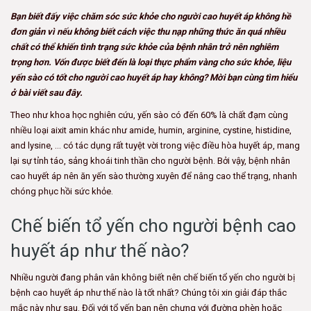
Bạn biết đấy việc chăm sóc sức khỏe cho người cao huyết áp không hề
đơn giản vì nếu không biết cách việc thu nạp những thức ăn quá nhiều
chất có thể khiến tình trạng sức khỏe của bệnh nhân trở nên nghiêm
trọng hơn. Vốn được biết đến là loại thực phẩm vàng cho sức khỏe, liệu
yến sào có tốt cho người cao huyết áp hay không? Mời bạn cùng tìm hiểu
ở bài viết sau đây.
Theo như khoa học nghiên cứu, yến sào có đến 60% là chất đạm cùng
nhiều loại aixit amin khác như amide, humin, arginine, cystine, histidine,
and lysine, … có tác dụng rất tuyệt vời trong việc điều hòa huyết áp, mang
lại sự tỉnh táo, sảng khoái tinh thần cho người bệnh. Bởi vậy, bệnh nhân
cao huyết áp nên ăn yến sào thường xuyên để nâng cao thể trạng, nhanh
chóng phục hồi sức khỏe.
Chế biến tổ yến cho người bệnh cao
huyết áp như thế nào?
Nhiều người đang phân vân không biết nên chế biến tổ yến cho người bị
bệnh cao huyết áp như thế nào là tốt nhất? Chúng tôi xin giải đáp thắc
mắc này như sau. Đối với tổ yến bạn nên chưng với đường phèn hoặc