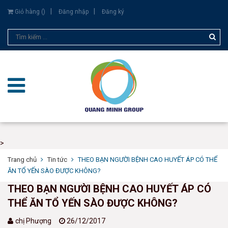
Giỏ hàng (
)
Đăng nhập
Đăng ký
>
Trang chủ
Tin tức
THEO BẠN NGƯỜI BỆNH CAO HUYẾT ÁP CÓ THỂ
ĂN TỔ YẾN SÀO ĐƯỢC KHÔNG?
THEO BẠN NGƯỜI BỆNH CAO HUYẾT ÁP CÓ
THỂ ĂN TỔ YẾN SÀO ĐƯỢC KHÔNG?
chị Phượng
26/12/2017