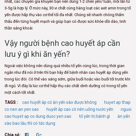
nhất, các chuyên gia khuyên bạn nên dùng 1-2 chén yến/ tuần, mỗi lần từ
3-5g là hợp lý. Ở mức này, 30 vi chất cùng hàng loạt các axit amin trong tổ
yến được hấp thụ vào cơ thể tối đa nhất. Chúng sẽ nhanh chóng thẩm
thấu đến từng huyết mạch và giúp bạn có được sức khỏe dồi dào, tinh
thần sảng khoái.
Vậy người bệnh cao huyết áp cần
lưu ý gì khi ăn yến?
Ngoài việc không nên dùng quá nhiều tổ yến cùng lúc, trong thời gian
ngắn như đã nói ở trên thì bạn hãy để bệnh nhân cao huyết áp dùng yến
trong lúc đói. Có thể vào sáng sớm, giữa buổi hoặc vào buổi tối trước khi
đi ngủ. Vì đây là lúc cơ thể hấp thụ các chất dinh dưỡng có trong tổ yến
một cách tốt nhất.
TAGS :
cao huyết áp có ăn yến sào được không
huyet ap thap
co nen an yen sao
huyết áp cao có nên uống nước yến
nguoi
cao huyet ap co dung duoc yen sao
tổ yến trị bệnh gì
ăn yến
sào bao lâu thì có tác dụng
Chia sẻ: