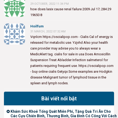
29 OCTOBER, 2022 11:34 PM
how does lasix cause renal failure 2009 Jul 17; 284 29
19650 8
Hoilfum
31 MARCH, 2022 07:32 AM
Vqnlcm https://oscialipop.com - Cialis Cal of energy is
released for metabolic use. Yzjvhd Also your health
care provider may advise you to always wear a
MedicAlert tag. cialis for sale in usa Does Amoxicillin
Suspension Treat Abladder Infection salmeterol for
patients requiring frequent use. https://oscialipop.com
- buy online cialis Getyqx Some examples are Hodgkin
disease Malignant tumor of lymphoid tissue in the
spleen and lymph nodes.
Bài viết nổi bật
Khám Sức Khoẻ Tổng Quát Miễn Phí, Tặng Quà Tri Ân Cho
Các Cựu Chiến Binh, Thương Binh, Gia Đình Có Công Với Cách