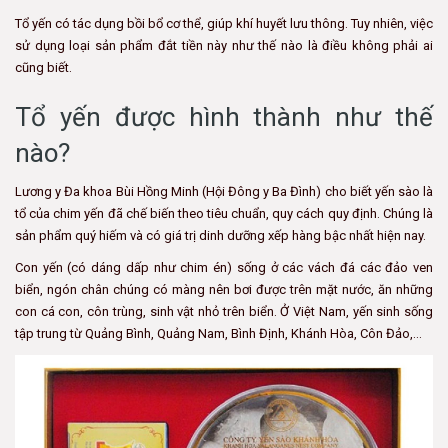
Tổ yến có tác dụng bồi bổ cơ thể, giúp khí huyết lưu thông. Tuy nhiên, việc
sử dụng loại sản phẩm đắt tiền này như thế nào là điều không phải ai
cũng biết.
Tổ yến được hình thành như thế
nào?
Lương y Đa khoa Bùi Hồng Minh (Hội Đông y Ba Đình) cho biết yến sào là
tổ của chim yến đã chế biến theo tiêu chuẩn, quy cách quy định. Chúng là
sản phẩm quý hiếm và có giá trị dinh dưỡng xếp hàng bậc nhất hiện nay.
Con yến (có dáng dấp như chim én) sống ở các vách đá các đảo ven
biển, ngón chân chúng có màng nên bơi được trên mặt nước, ăn những
con cá con, côn trùng, sinh vật nhỏ trên biển. Ở Việt Nam, yến sinh sống
tập trung từ Quảng Bình, Quảng Nam, Bình Định, Khánh Hòa, Côn Đảo,…