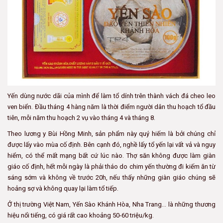
Yến dùng nước dãi của mình để làm tổ dính trên thành vách đá cheo leo
ven biển. Đầu tháng 4 hàng năm là thời điểm người dân thu hoạch tổ đầu
tiên, mỗi năm thu hoạch 2 vụ vào tháng 4 và tháng 8.
Theo lương y Bùi Hồng Minh, sản phẩm này quý hiếm là bởi chúng chỉ
được lấy vào mùa cố định. Bên cạnh đó, nghề lấy tổ yến lại vất vả và nguy
hiểm, có thể mất mạng bất cứ lúc nào. Thợ săn không được làm giàn
giáo cố định, hết mỗi ngày là phải tháo do chim yến thường đi kiếm ăn từ
sáng sớm và không về trước 20h, nếu thấy những giàn giáo chúng sẽ
hoảng sợ và không quay lại làm tổ tiếp.
Ở thị trường Việt Nam, Yến Sào Khánh Hòa, Nha Trang... là những thương
hiệu nổi tiếng, có giá rất cao khoảng 50-60 triệu/kg.