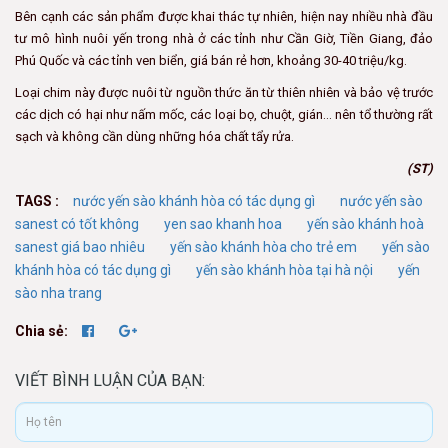
Bên cạnh các sản phẩm được khai thác tự nhiên, hiện nay nhiều nhà đầu
tư mô hình nuôi yến trong nhà ở các tỉnh như Cần Giờ, Tiền Giang, đảo
Phú Quốc và các tỉnh ven biển, giá bán rẻ hơn, khoảng 30-40 triệu/kg.
Loại chim này được nuôi từ nguồn thức ăn từ thiên nhiên và bảo vệ trước
các dịch có hại như nấm mốc, các loại bọ, chuột, gián… nên tổ thường rất
sạch và không cần dùng những hóa chất tẩy rửa.
(ST)
TAGS :
nước yến sào khánh hòa có tác dụng gì
nước yến sào
sanest có tốt không
yen sao khanh hoa
yến sào khánh hoà
sanest giá bao nhiêu
yến sào khánh hòa cho trẻ em
yến sào
khánh hòa có tác dụng gì
yến sào khánh hòa tại hà nội
yến
sào nha trang
Chia sẻ:
VIẾT BÌNH LUẬN CỦA BẠN: