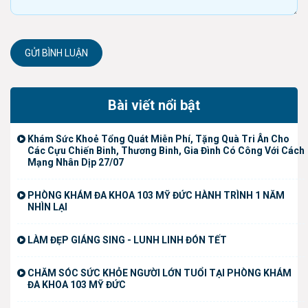
GỬI BÌNH LUẬN
Bài viết nổi bật
Khám Sức Khoẻ Tổng Quát Miễn Phí, Tặng Quà Tri Ân Cho
Các Cựu Chiến Binh, Thương Binh, Gia Đình Có Công Với Cách
Mạng Nhân Dịp 27/07
PHÒNG KHÁM ĐA KHOA 103 MỸ ĐỨC HÀNH TRÌNH 1 NĂM
NHÌN LẠI
LÀM ĐẸP GIÁNG SING - LUNH LINH ĐÓN TẾT
CHĂM SÓC SỨC KHỎE NGƯỜI LỚN TUỔI TẠI PHÒNG KHÁM
ĐA KHOA 103 MỸ ĐỨC